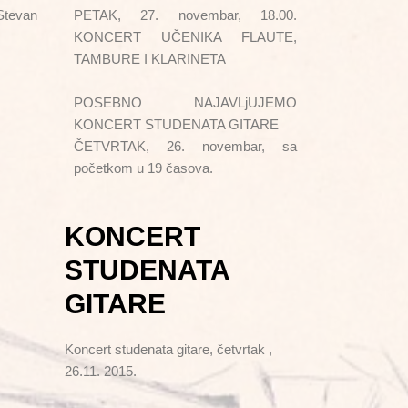
Stevan
PETAK, 27. novembar, 18.00.
KONCERT UČENIKA FLAUTE,
TAMBURE I KLARINETA
POSEBNO NAJAVLjUJEMO
KONCERT STUDENATA GITARE
ČETVRTAK, 26. novembar, sa
početkom u 19 časova.
KONCERT
STUDENATA
GITARE
Koncert studenata gitare, četvrtak ,
26.11. 2015.