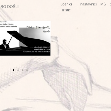
učenici i nastavnici MŠ 
RO DOŠLI!
Hristić