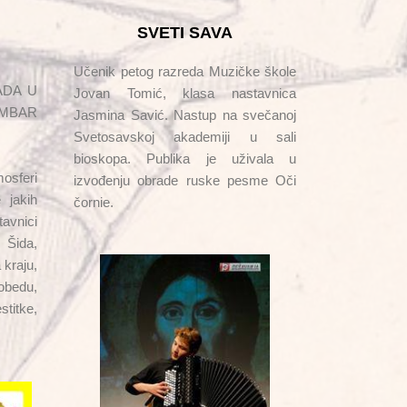
SVETI SAVA
Učenik petog razreda Muzičke škole
ADA U
Jovan Tomić, klasa nastavnica
EMBAR
Jasmina Savić. Nastup na svečanoj
Svetosavskoj akademiji u sali
bioskopa. Publika je uživala u
mosferi
izvođenju obrade ruske pesme Oči
 jakih
čornie.
avnici
 Šida,
 kraju,
obedu,
titke,