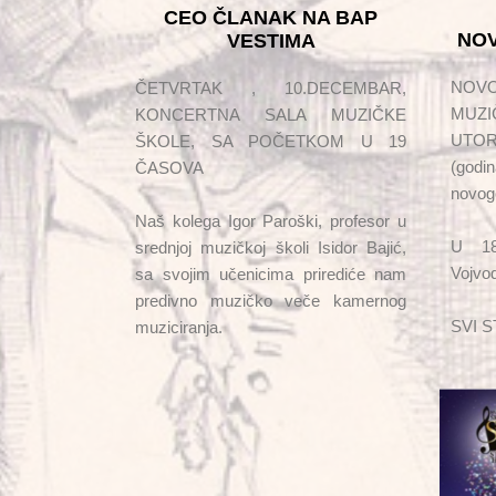
CEO ČLANAK NA BAP
NOV
VESTIMA
NOV
ČETVRTAK , 10.DECEMBAR,
MUZI
KONCERTNA SALA MUZIČKE
UTOR
ŠKOLE, SA POČETKOM U 19
(god
ČASOVA
novog
Naš kolega Igor Paroški, profesor u
U 18
srednjoj muzičkoj školi Isidor Bajić,
Vojvo
sa svojim učenicima prirediće nam
predivno muzičko veče kamernog
SVI 
muziciranja.