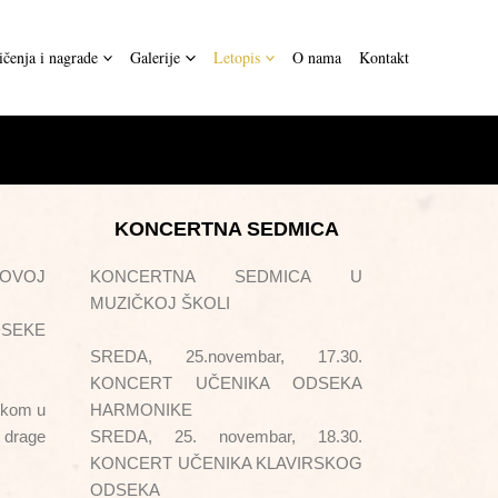
čenja i nagrade
Galerije
Letopis
O nama
Kontakt
KONCERTNA SEDMICA
OVOJ
KONCERTNA SEDMICA U
MUZIČKOJ ŠKOLI
DSEKE
SREDA, 25.novembar, 17.30.
KONCERT UČENIKA ODSEKA
etkom u
HARMONIKE
 drage
SREDA, 25. novembar, 18.30.
KONCERT UČENIKA KLAVIRSKOG
ODSEKA