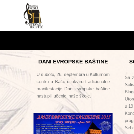
DANI EVROPSKE BAŠTINE
S
U subotu, 26. septembra u Kulturnom
Sa z
centru u Baču u okviru tradicionalne
Soli
manifestacije Dani evropske baštine
Blag
nastupili učenici naše škole.
Utor
u 19
Konc
pr
Seba