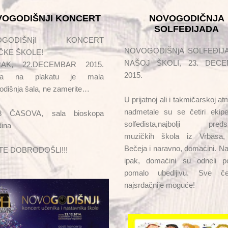
OGODIŠNJI KONCERT
NOVOGODIČNJA
SOLFEĐIJADA
OGODIŠNjI KONCERT
NOVOGODIŠNjA SOLFEĐIJ
ČKE ŠKOLE!
NAŠOJ ŠKOLI, 23. DEC
AK, 22.DECEMBAR 2015.
2015.
ina na plakatu je mala
odišnja šala, ne zamerite…
U prijatnoj ali i takmičarskoj at
nadmetale su se četiri ekipe
 ČASOVA, sala bioskopa
solfeđista,najbolji predst
dina
muzičkih škola iz Vrbasa,
Bečeja i naravno, domaćini. Na
STE DOBRODOŠLI!!!
ipak, domaćini su odneli p
pomalo ubedljivu. Sve čes
najsrdačnije moguće!