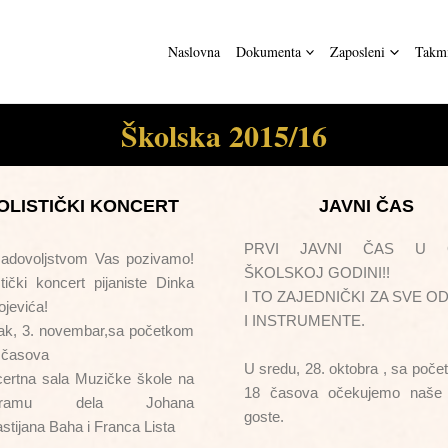
Naslovna
Dokumenta
Zaposleni
Takmi
Školska 2015/16
OLISTIČKI KONCERT
JAVNI ČAS
PRVI JAVNI ČAS U 
adovoljstvom Vas pozivamo!
ŠKOLSKOJ GODINI!!
stički koncert pijaniste Dinka
I TO ZAJEDNIČKI ZA SVE O
ojevića!
I INSTRUMENTE.
ak, 3. novembar,sa početkom
 časova
U sredu, 28. oktobra , sa poč
ertna sala Muzičke škole na
18 časova očekujemo naše
ogramu dela Johana
goste.
stijana Baha i Franca Lista